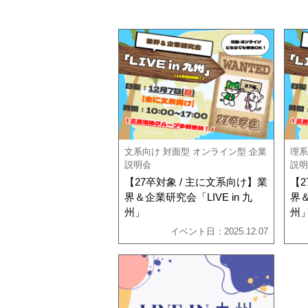
文系向け
対面型
オンライン型
企業
理系
説明会
説明
【27卒対象 / 主に文系向け】業
【2
界＆企業研究会「LIVE in 九
界＆
州」
州
イベント日：2025.12.07