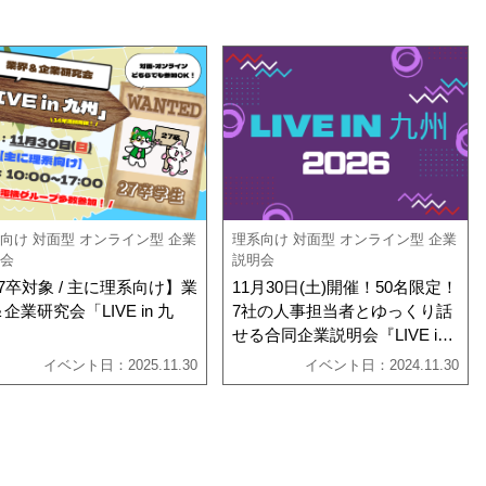
向け
対面型
オンライン型
企業
理系向け
対面型
オンライン型
企業
会
説明会
7卒対象 / 主に理系向け】業
11月30日(土)開催！50名限定！
企業研究会「LIVE in 九
7社の人事担当者とゆっくり話
」
せる合同企業説明会『LIVE in
九州2026』
イベント日：2025.11.30
イベント日：2024.11.30